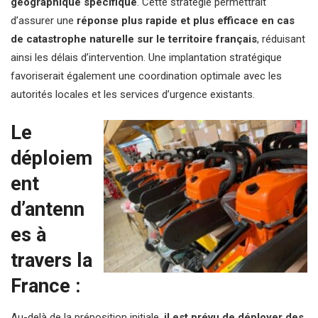
géographique spécifique
. Cette stratégie permettrait
d’assurer une
réponse plus rapide et plus efficace en cas
de catastrophe naturelle sur le territoire français
, réduisant
ainsi les délais d’intervention. Une implantation stratégique
favoriserait également une coordination optimale avec les
autorités locales et les services d’urgence existants.
Le
déploiem
ent
d’antenn
es à
travers la
France :
Au-delà de la préposition initiale,
il est prévu de déployer des