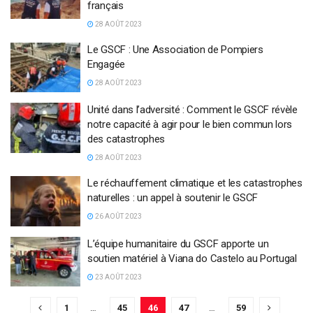
français
28 AOÛT 2023
Le GSCF : Une Association de Pompiers
Engagée
28 AOÛT 2023
Unité dans l’adversité : Comment le GSCF révèle
notre capacité à agir pour le bien commun lors
des catastrophes
28 AOÛT 2023
Le réchauffement climatique et les catastrophes
naturelles : un appel à soutenir le GSCF
26 AOÛT 2023
L’équipe humanitaire du GSCF apporte un
soutien matériel à Viana do Castelo au Portugal
23 AOÛT 2023
1
…
45
46
47
…
59