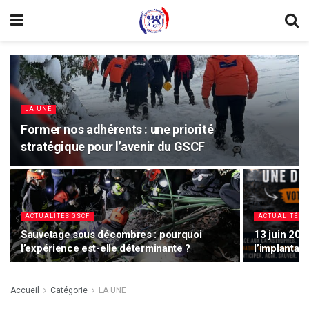
LA UNE
Former nos adhérents : une priorité
stratégique pour l’avenir du GSCF
ACTUALITÉS GSCF
ACTUALITÉS 
Sauvetage sous décombres : pourquoi
13 juin 202
l’expérience est-elle déterminante ?
l’implantat
Accueil
Catégorie
LA UNE