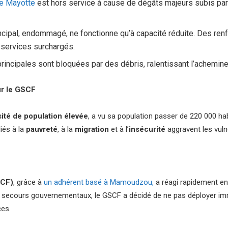
de Mayotte
est hors service à cause de dégâts majeurs subis par l
incipal, endommagé, ne fonctionne qu’à capacité réduite. Des re
 services surchargés.
rincipales sont bloquées par des débris, ralentissant l’achemi
r le GSCF
ité de population élevée
, a vu sa population passer de 220 000 ha
liés à la
pauvreté
, à la
migration
et à l’
insécurité
aggravent les vuln
SCF)
, grâce à
un adhérent basé à Mamoudzou,
a réagi rapidement en 
s secours gouvernementaux, le GSCF a décidé de ne pas déployer imm
ces.