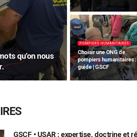
POMPIERS HUMANITAIRES
Choisir une ONG de
mots qu’on nous
pompiers humanitaires : 
r.
guide | GSCF
IRES
GSCF • USAR : expertise, doctrine et ré