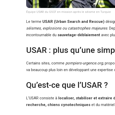
Équipe USAR du GSCF en mission après le séisme en Turquie
Le terme
USAR (Urban Search and Rescue)
désig
séismes, explosions ou catastrophes majeures
. De
incontournable du
sauvetage-déblaiement
avec plu
USAR : plus qu’une simpl
Certains sites, comme
pompiers-urgence.org
, propo
va beaucoup plus loin en développant une expertise op
Qu’est-ce que l’USAR ?
L’USAR consiste à
localiser, stabiliser et extraire
recherche, chiens cynotechniques
et du matériel 