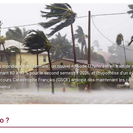
mondiaux sont formels : un nouvel épisode El Niño est en train de s’i
gnant 80 à 90 % pour le second semestre 2026, et l’hypothèse d’un é
 Secours Catastrophe Français (GSCF) anticipe dès maintenant les c
ajeur.
o ?