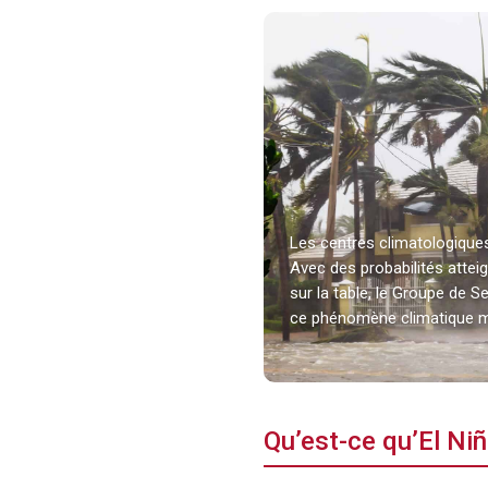
Les centres climatologiques 
Avec des probabilités attei
sur la table, le Groupe de
ce phénomène climatique m
Qu’est-ce qu’El Niñ