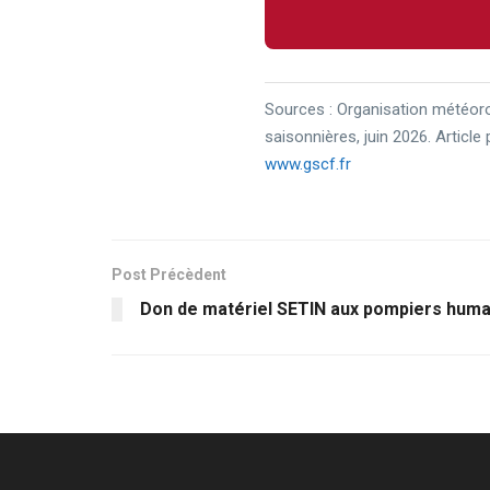
Sources : Organisation météoro
saisonnières, juin 2026. Artic
www.gscf.fr
Post Précèdent
Don de matériel SETIN aux pompiers huma