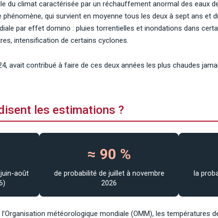
elle du climat caractérisée par un réchauffement anormal des eaux d
 Ce phénomène, qui survient en moyenne tous les deux à sept ans et d
ale par effet domino : pluies torrentielles et inondations dans cer
res, intensification de certains cyclones.
4, avait contribué à faire de ces deux années les plus chaudes jamai
disent les estimations ?
≈ 90 %
 juin-août
de probabilité de juillet à novembre
la proba
6)
2026
de l’Organisation météorologique mondiale (OMM), les températures d