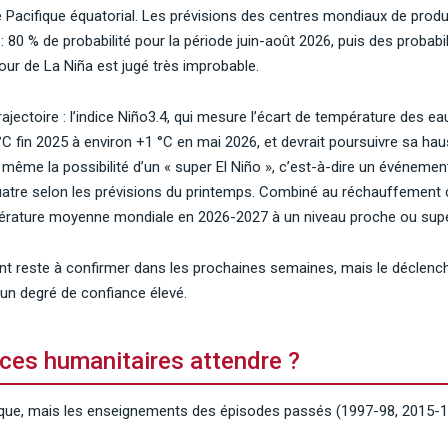
Pacifique équatorial. Les prévisions des centres mondiaux de prod
 : 80 % de probabilité pour la période juin-août 2026, puis des probab
ur de La Niña est jugé très improbable.
jectoire : l’indice Niño3.4, qui mesure l’écart de température des ea
 °C fin 2025 à environ +1 °C en mai 2026, et devrait poursuivre sa h
même la possibilité d’un « super El Niño », c’est-à-dire un événement
atre selon les prévisions du printemps. Combiné au réchauffement c
pérature moyenne mondiale en 2026-2027 à un niveau proche ou supé
ent reste à confirmer dans les prochaines semaines, mais le déclenc
n degré de confiance élevé.
ces humanitaires attendre ?
ique, mais les enseignements des épisodes passés (1997-98, 2015-1