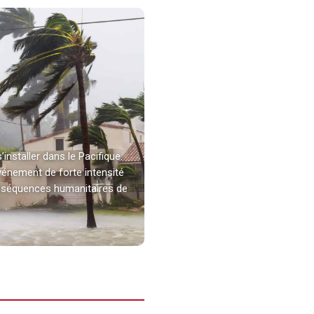
nstaller dans le Pacifique.
vénement de forte intensité
onséquences humanitaires de